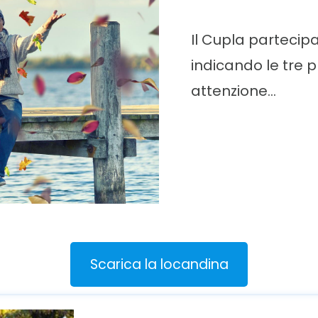
Il Cupla partecip
indicando le tre pr
attenzione…
Scarica la locandina