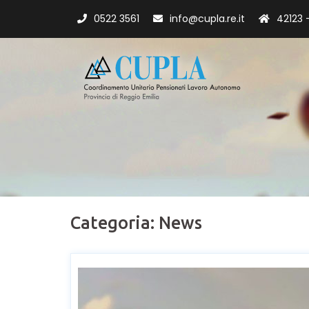
0522 3561
info@cupla.re.it
42123 -
Categoria:
News