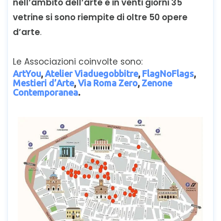
nell’ambito dell’arte e in venti giorni 35
vetrine si sono riempite di oltre 50 opere
d’arte
.
Le Associazioni coinvolte sono:
ArtYou
,
Atelier Viaduegobbitre
,
FlagNoFlags
,
Mestieri d’Arte
,
Via Roma Zero
,
Zenone
Contemporanea
.